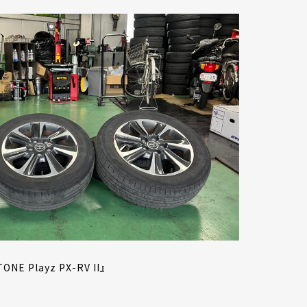
E Playz PX-RV II』