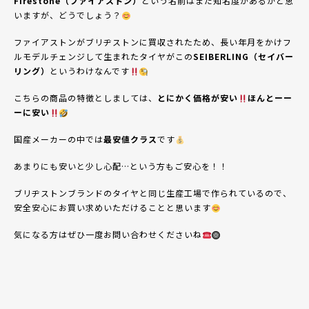
Firestone（ファイアストン）
という名前はまだ知名度があるかと思
いますが、どうでしょう？
ファイアストンがブリヂストンに買収されたため、長い年月をかけフ
ルモデルチェンジして生まれたタイヤがこの
SEIBERLING（セイバー
リング）
というわけなんです
こちらの商品の特徴としましては、
とにかく価格が安い
ほんとーー
ーに安い
国産メーカーの中では
最安値クラス
です
あまりにも安いと少し心配…という方もご安心を！！
ブリヂストンブランドのタイヤと同じ生産工場で作られているので、
安全安心にお買い求めいただけることと思います
気になる方はぜひ一度お問い合わせくださいね