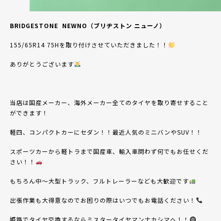
BRIDGESTONE
NEWNO
（ブリヂストン
ニューノ
）
155/65R14 75H
を取り付けさせていただきました！！
ありがとうございます
当店は国産メーカー、海外メーカー全てのタイヤを取り寄せすること
ができます！
軽四、コンパクトカーにセダン！！最近人気のミニバンや
SUV
！！
スポーツカーから軽トラまで国産車、輸入車問わず何でもお任せくだ
さい！！
もちろん中〜大型トラック、フルトレーラーなども大歓迎です
出張作業も大得意なのでお困りの際はいつでもお電話ください！
姫路でタイヤ交換するならミスタータイヤマンナカシマへ！！