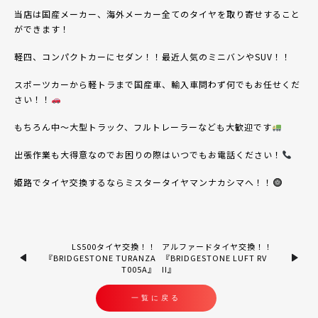
当店は国産メーカー、海外メーカー全てのタイヤを取り寄せすること
ができます！
軽四、コンパクトカーにセダン！！最近人気のミニバンや
SUV
！！
スポーツカーから軽トラまで国産車、輸入車問わず何でもお任せくだ
さい！！
もちろん中〜大型トラック、フルトレーラーなども大歓迎です
出張作業も大得意なのでお困りの際はいつでもお電話ください！
姫路でタイヤ交換するならミスタータイヤマンナカシマへ！！
LS500タイヤ交換！！
アルファードタイヤ交換！！
『BRIDGESTONE TURANZA
『BRIDGESTONE LUFT RV
T005A』
II』
一覧に戻る