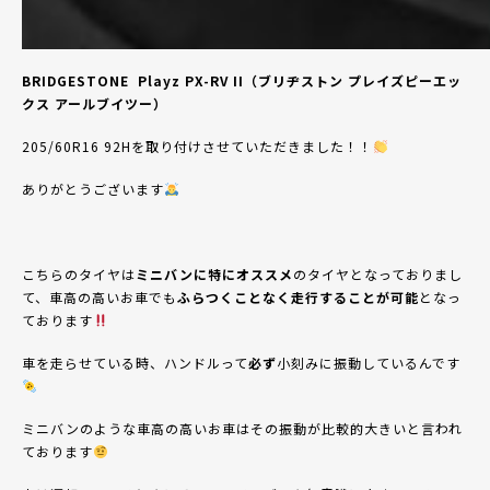
BRIDGESTONE
Playz PX-RV II
（ブリヂストン
プレイズ
ピーエッ
クス
アールブイツー）
205/60R16 92H
を取り付けさせて
いただきました！！
ありがとうございます
こちらのタイヤは
ミニバンに特にオススメ
のタイヤとなっておりまし
て、車高の高いお車でも
ふらつくことなく走行することが可能
となっ
ております
車を走らせている時、ハンドルって
必ず
小刻みに振動しているんです
ミニバンのような車高の高いお車はその振動が比較的大きいと言われ
ております