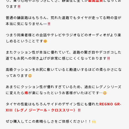
り、乗り心地やふらつきにくさ、静粛性と全てが
最高品質
となってお
ります
普通の舗装路はもちろん、荒れた道路でもタイヤが走ってる時の音が
本当に気になりません
つまり同乗者様との会話やテレビやラジオなどのオーディオがより楽
しめるということです
またクッション性が本当に優れていて、道路の繋ぎ目やデコボコした
道でもお尻への突き上げが非常に感じにくくなっております
高級クッションをお尻に敷いていると勘違いするほどの柔らかさにな
っております
あまりにクッション性が優れすぎているため、過去にレグノシリーズ
に変えたら
痔
が楽になったというお客様がいたほどです…
タイヤの性能はもちろんサイドのデザイン性にも優れた
REGNO GR-
XIII（レグノ ジーアール・クロススリー）
ぜひ購入してこの素晴らしさをご体感ください！！